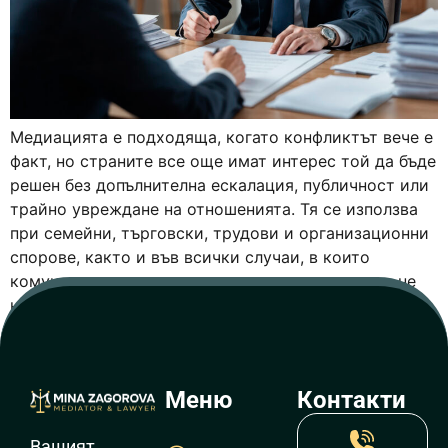
Медиацията е подходяща, когато конфликтът вече е
факт, но страните все още имат интерес той да бъде
решен без допълнителна ескалация, публичност или
трайно увреждане на отношенията. Тя се използва
при семейни, търговски, трудови и организационни
спорове, както и във всички случаи, в които
комуникацията между страните е нарушена, но не
напълно прекъсната. Характерно за […]
Меню
Контакти
Вашият