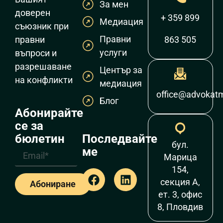
За мен
доверен
+ 359 899
Медиация
съюзник при
Правни
правни
863 505
услуги
въпроси и
разрешаване
Център за
на конфликти
медиация
office@advokat
Блог
Абонирайте
се за
Последвайте
бюлетин
бул.
ме
Марица
154,
секция А,
Абониране
ет. 3, офис
8, Пловдив