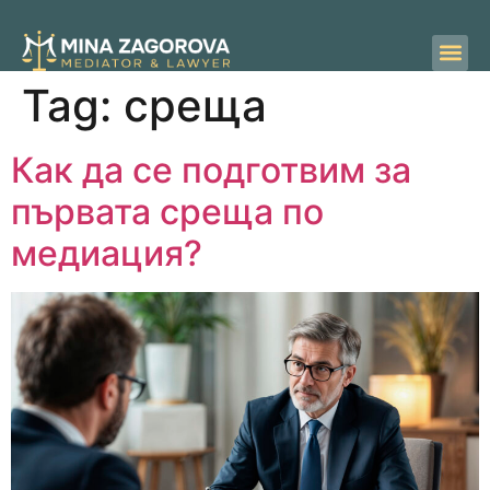
Tag:
среща
Как да се подготвим за
първата среща по
медиация?