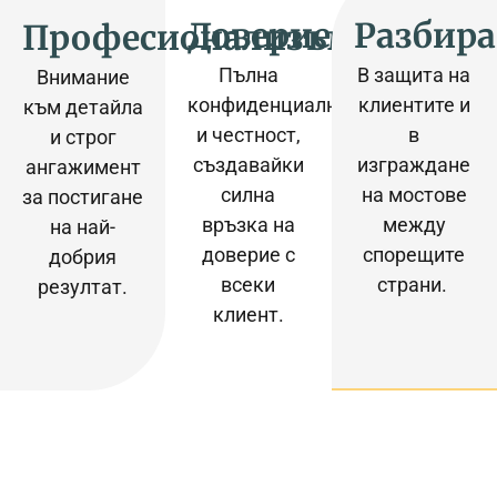
Доверие
Разбира
Професионализъм​
Пълна
В защита на
Внимание
конфиденциалност
клиентите и
към детайла
и честност,
в
и строг
създавайки
изграждане
ангажимент
силна
на мостове
за постигане
връзка на
между
на най-
доверие с
спорещите
добрия
всеки
страни. ​
резултат.
клиент.​