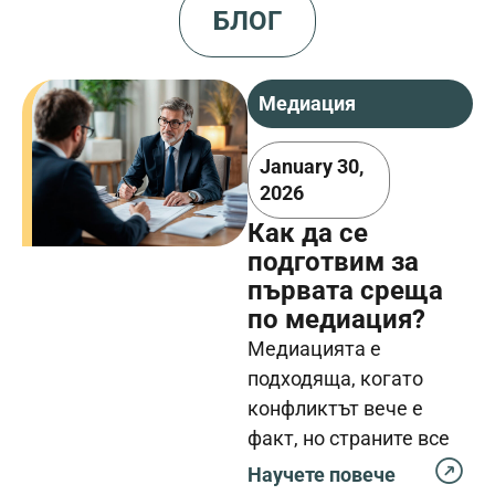
БЛОГ
Медиация
January 30,
2026
Как да се
подготвим за
първата среща
по медиация?
Медиацията е
подходяща, когато
конфликтът вече е
факт, но страните все
още имат интерес той
Научете повече