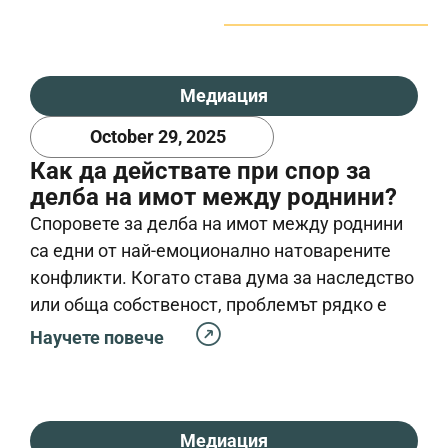
да бъде решен без
допълнителна
ескалация, публичност
или трайно увреждане
Медиация
на отношенията. Тя се
October 29, 2025
използва при семейни,
търговски, трудови и
Как да действате при спор за
организационни
делба на имот между роднини?
спорове, както и във
Споровете за делба на имот между роднини
всички случаи, в които
са едни от най-емоционално натоварените
комуникацията между
конфликти. Когато става дума за наследство
страните е нарушена,
или обща собственост, проблемът рядко е
но не напълно
само юридически – в него се преплитат
Научете повече
прекъсната.
спомени, очаквания и стари недоразумения.
В такива моменти медиаторът може да
Характерно за
изиграе ключова роля, като помогне на
конфликтите,
страните да постигнат разбирателство, преди
Медиация