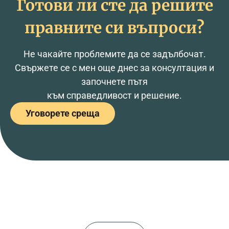
Готови ли сте да решите
правните си въпроси?
Не чакайте проблемите да се задълбочат.
Свържете се с мен още днес за консултация и
започнете пътя
към справедливост и решение.
Уговорете среща