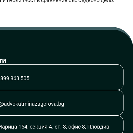
а и публичност в сравнение със съдебно дело.
ти
 899 863 505
e@advokatminazagorova.bg
Марица 154, секция А, ет. 3, офис 8, Пловдив