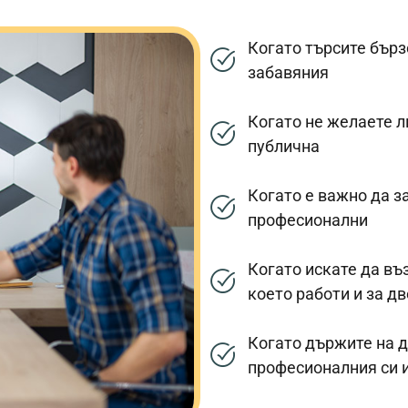
Когато търсите бърз
забавяния
Когато не желаете л
публична
Когато е важно да з
професионални
Когато искате да въ
което работи и за д
Когато държите на д
професионалния си