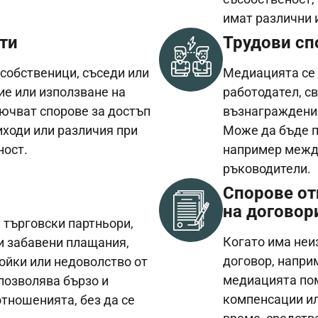
имат различни 
оти
Трудови сп
собственици, съседи или
Медиацията се 
ие или използване на
работодател, с
ючват спорове за достъп
възнаграждения
иходи или различия при
Може да бъде п
ност.
например между
ръководители.
Спорове от
на договор
 търговски партньори,
Когато има неи
и забавени плащания,
договор, наприм
ойки или недоволство от
медиацията пом
позволява бързо и
компенсации ил
тношенията, без да се