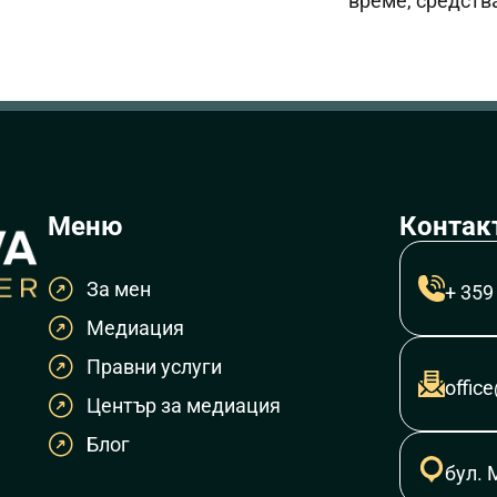
време, средств
Меню
Контак
За мен
+ 359
Медиация
Правни услуги
offic
Център за медиация
Блог
бул. 