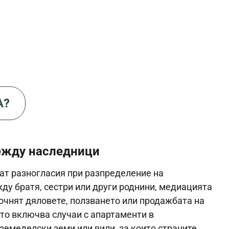
А?
ежду наследници
ат разногласия при разпределение на
ду братя, сестри или други роднини, медиацията
точнят дяловете, ползването или продажбата на
сто включва случаи с апартаменти в
 земеделски земи или вили, за които страните