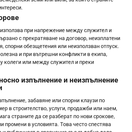
интереси.
орове
използва при напрежение между служител и
вързано с прекратяване на договор, неизплатени
, спорни обезщетения или неизползван отпуск.
олезна и при вътрешни конфликти в екипа,
 колеги или между служител и преки
носно изпълнение и неизпълнение
и
зпълнение, забавяне или спорни клаузи по
ер в строителство, услуги, продажби или наем,
ага страните да се разберат по нови срокове,
и промени в условията. Това често спестява