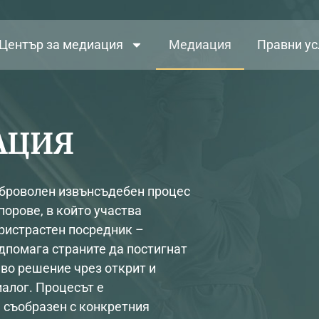
Център за медиация
Медиация
Правни ус
АЦИЯ
броволен извънсъдебен процес
порове, в който участва
ристрастен посредник –
дпомага страните да постигнат
во решение чрез открит и
алог. Процесът е
 съобразен с конкретния