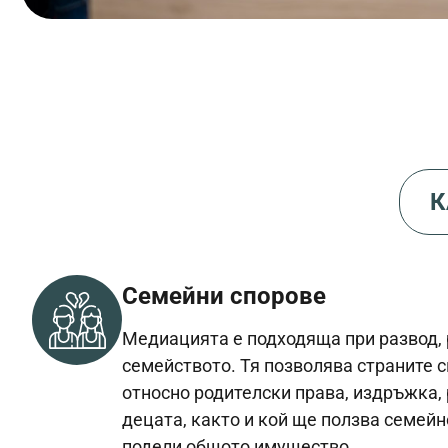
К
Семейни спорове
Медиацията е подходяща при развод,
семейството. Тя позволява страните с
относно родителски права, издръжка,
децата, както и кой ще ползва семей
подели общото имущество.