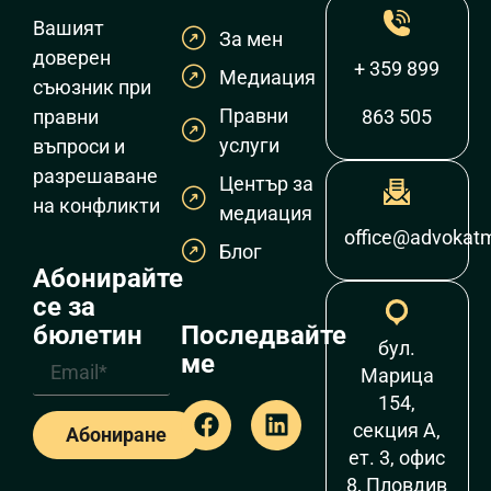
Вашият
За мен
доверен
+ 359 899
Медиация
съюзник при
Правни
правни
863 505
услуги
въпроси и
разрешаване
Център за
на конфликти
медиация
office@advokat
Блог
Абонирайте
се за
Последвайте
бюлетин
бул.
ме
Марица
154,
секция А,
Абониране
ет. 3, офис
8, Пловдив