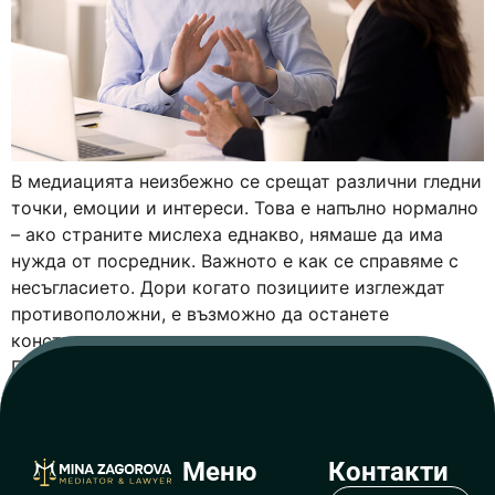
В медиацията неизбежно се срещат различни гледни
точки, емоции и интереси. Това е напълно нормално
– ако страните мислеха еднакво, нямаше да има
нужда от посредник. Важното е как се справяме с
несъгласието. Дори когато позициите изглеждат
противоположни, е възможно да останете
конструктивни и да напреднете към решение.
Приемете, че несъгласието е част от процеса […]
Меню
Контакти