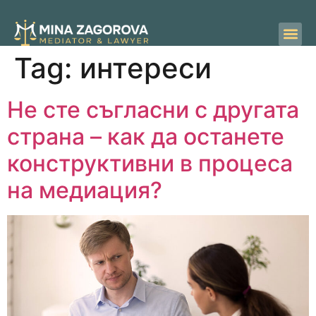
Tag:
интереси
Не сте съгласни с другата
страна – как да останете
конструктивни в процеса
на медиация?