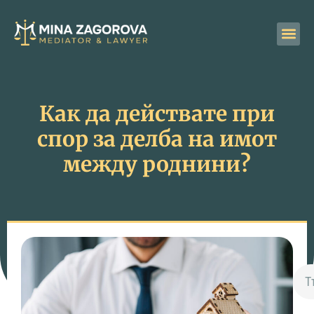
Как да действате при
спор за делба на имот
между роднини?