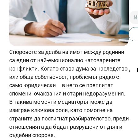
Споровете за делба на имот между роднини
са едни от най-емоционално натоварените
конфликти. Когато става дума за наследство
или обща собственост, проблемът рядко е
само юридически – в него се преплитат
спомени, очаквания и стари недоразумения.
В такива моменти медиаторът може да
изиграе ключова роля, като помогне на
страните да постигнат разбирателство, преди
отношенията да бъдат разрушени от дълги
съдебни спорове.