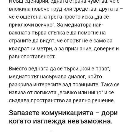
и същ сценарий: едната страна чувства, че е
вложила повече труд или средства, другата –
че е ощетена, а трета просто иска „да се
приключи всичко“. За медиатора най-
важната първа стъпка е да помогне на
страните да видят, че спорът не е само за
квадратни метри, а за признание, доверие и
равнопоставеност.
Вместо веднага да се търси „кой е прав“,
медиаторът насърчава диалог, който
разкрива интересите зад позициите. Така се
излиза от логиката „всичко или нищо“ и се
създава пространство за реално решение.
Запазете комуникацията – дори
когато изглежда невъзможна.