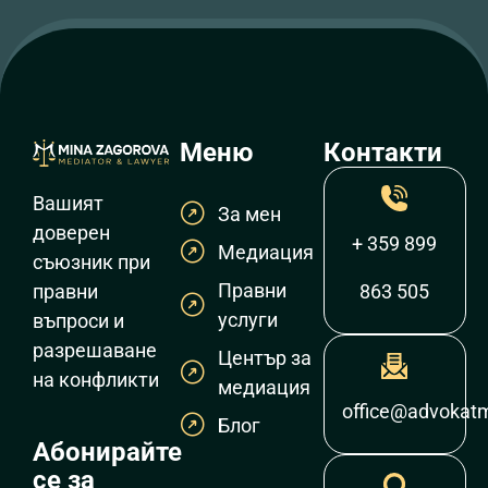
Меню
Контакти
Вашият
За мен
доверен
+ 359 899
Медиация
съюзник при
Правни
правни
863 505
услуги
въпроси и
разрешаване
Център за
на конфликти
медиация
office@advokat
Блог
Абонирайте
се за