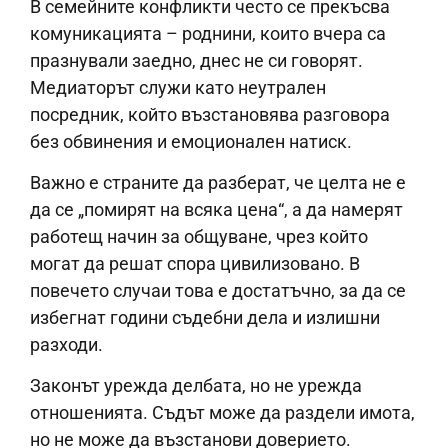
В семейните конфликти често се прекъсва
комуникацията – роднини, които вчера са
празнували заедно, днес не си говорят.
Медиаторът служи като неутрален
посредник, който възстановява разговора
без обвинения и емоционален натиск.
Важно е страните да разберат, че целта не е
да се „помирят на всяка цена“, а да намерят
работещ начин за общуване, чрез който
могат да решат спора цивилизовано. В
повечето случаи това е достатъчно, за да се
избегнат години съдебни дела и излишни
разходи.
Законът урежда делбата, но не урежда
отношенията. Съдът може да раздели имота,
но не може да възстанови доверието.