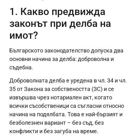
1. Какво предвижда
законът при делба на
имот?
Българското законодателство допуска два
основни начина за делба: доброволна и
съдебна.
Доброволната делба е уредена в чл. 34 и чл.
35 от Закона за собствеността (ЗС) и се
извършва чрез нотариален акт, когато
всички съсобственици са съгласни относно
начина на подялбата. Това е най-бързият и
безболезнен вариант – без съд, без
конфликти и без загуба на време.