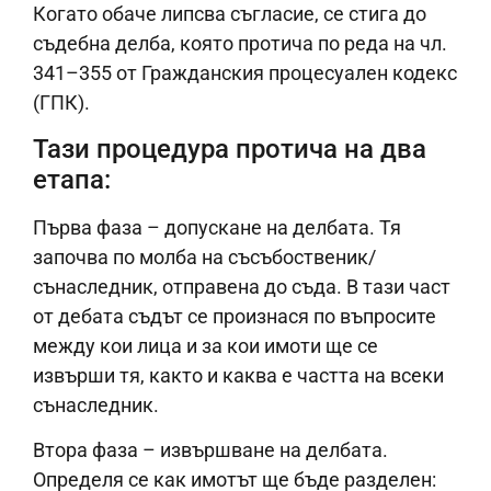
Когато обаче липсва съгласие, се стига до
съдебна делба, която протича по реда на чл.
341–355 от Гражданския процесуален кодекс
(ГПК).
Тази процедура протича на два
етапа:
Първа фаза – допускане на делбата. Тя
започва по молба на съсъбоственик/
сънаследник, отправена до съда. В тази част
от дебата съдът се произнася по въпросите
между кои лица и за кои имоти ще се
извърши тя, както и каква е частта на всеки
сънаследник.
Втора фаза – извършване на делбата.
Определя се как имотът ще бъде разделен: