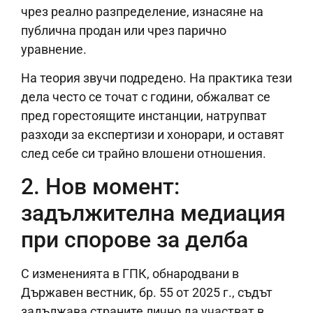
чрез реално разпределение, изнасяне на
публична продан или чрез парично
уравнение.
На теория звучи подредено. На практика тези
дела често се точат с години, обжалват се
пред горестоящите инстанции, натрупват
разходи за експертизи и хонорари, и оставят
след себе си трайно влошени отношения.
2. Нов момент:
задължителна медиация
при спорове за делба
С измененията в ГПК, обнародвани в
Държавен вестник, бр. 55 от 2025 г., съдът
задължава страните лично да участват в