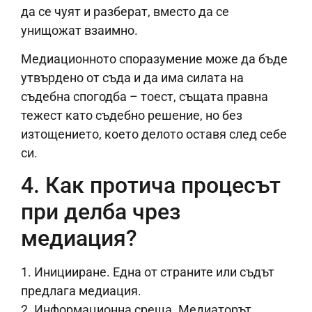
да се чуят и разберат, вместо да се
унищожат взаимно.
Медиационното споразумение може да бъде
утвърдено от съда и да има силата на
съдебна спогодба – тоест, същата правна
тежест като съдебно решение, но без
изтощението, което делото оставя след себе
си.
4. Как протича процесът
при делба чрез
медиация?
1. Иницииране. Една от страните или съдът
предлага медиация.
2. Информационна среща. Медиаторът